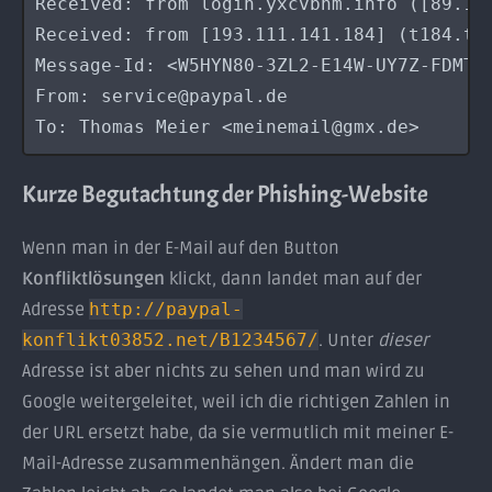
Received: from login.yxcvbnm.info ([89.10
Received: from [193.111.141.184] (t184.to
Message-Id: <W5HYN80-3ZL2-E14W-UY7Z-FDMTVG
From: service@paypal.de

To: Thomas Meier <meinemail@gmx.de>
Kurze Begutachtung der Phishing-Website
Wenn man in der E-Mail auf den Button
Konfliktlösungen
klickt, dann landet man auf der
Adresse
http://paypal-
konflikt03852.net/B1234567/
. Unter
dieser
Adresse ist aber nichts zu sehen und man wird zu
Google weitergeleitet, weil ich die richtigen Zahlen in
der URL ersetzt habe, da sie vermutlich mit meiner E-
Mail-Adresse zusammenhängen. Ändert man die