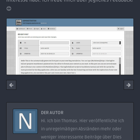
😊
DER AUTOR
Hi. Ich bin Thomas. Hier veröffentliche ich
in unregelmäßgen Abständen mehr oder
weniger interessante Beiträge über Dies