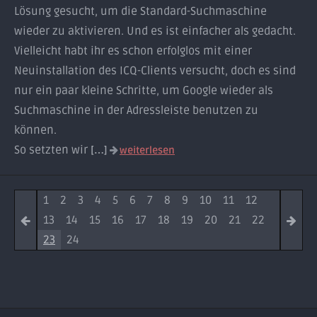
Lösung gesucht, um die Standard-Suchmaschine
wieder zu aktivieren. Und es ist einfacher als gedacht.
Vielleicht habt ihr es schon erfolglos mit einer
Neuinstallation des ICQ-Clients versucht, doch es sind
nur ein paar kleine Schritte, um Google wieder als
Suchmaschine in der Adressleiste benutzen zu
können.
So setzten wir
[…]
weiterlesen
1
2
3
4
5
6
7
8
9
10
11
12
13
14
15
16
17
18
19
20
21
22
23
24